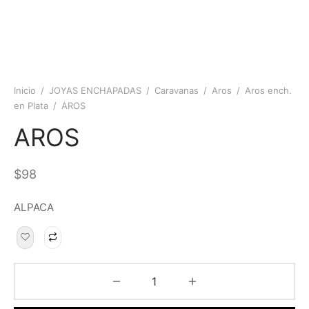
Inicio
/
JOYAS ENCHAPADAS
/
Caravanas
/
Aros
/
Aros ench.
en Plata
/
AROS
AROS
$
98
ALPACA