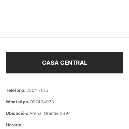
MEDIO ARO
AROS
$
188
$
158
CASA CENTRAL
Teléfono:
2204 7015
WhatsApp
: 097494923
Ubicación:
Arenal Grande 2394
Horario: