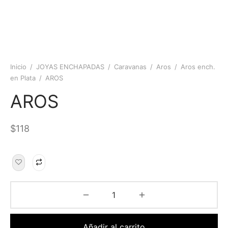
Inicio
/
JOYAS ENCHAPADAS
/
Caravanas
/
Aros
/
Aros ench.
en Plata
/
AROS
AROS
$
118
Añadir al carrito