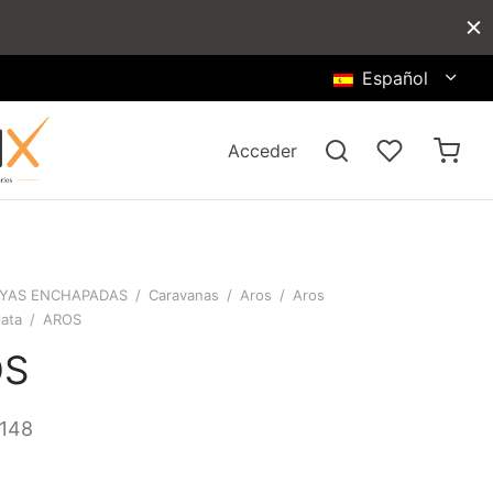
Español
Acceder
YAS ENCHAPADAS
/
Caravanas
/
Aros
/
Aros
lata
/
AROS
OS
148