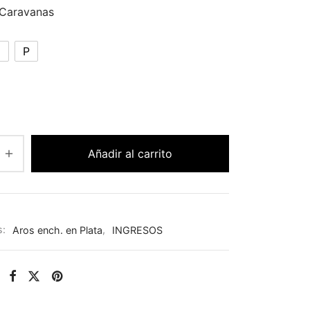
Caravanas
M
P
Añadir al carrito
s:
Aros ench. en Plata
,
INGRESOS