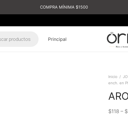
COMPRA MÍNIMA $1500
Principal
s
Inicio
/
JO
ench. en P
AR
–
$
118
$