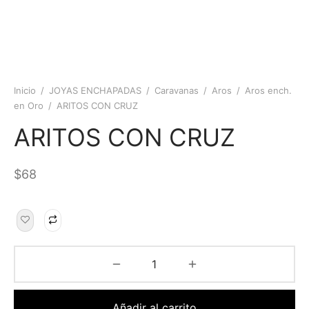
Inicio
/
JOYAS ENCHAPADAS
/
Caravanas
/
Aros
/
Aros ench.
en Oro
/
ARITOS CON CRUZ
ARITOS CON CRUZ
$
68
Añadir al carrito