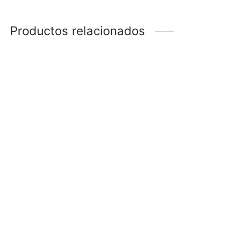
Productos relacionados
ANILLO REGULABLE
ANILLO HOJITAS
$
178
$
158