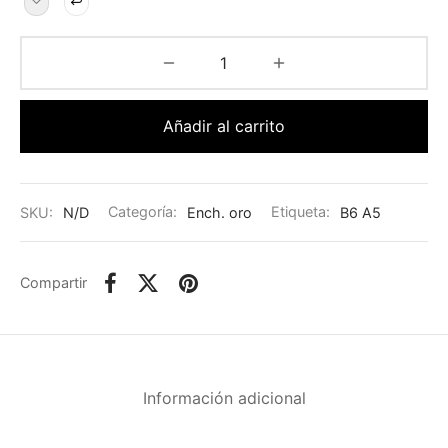
Añadir al carrito
SKU:
N/D
Categoría:
Ench. oro
Etiqueta:
B6 A5
Compartir
Información adicional