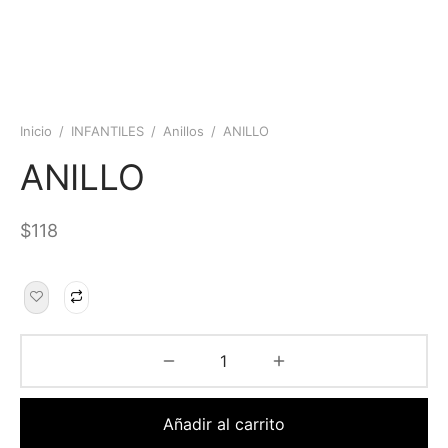
Inicio
/
INFANTILES
/
Anillos
/
ANILLO
ANILLO
$
118
Añadir al carrito