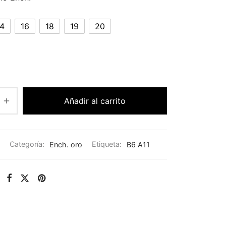
14
16
18
19
20
Añadir al carrito
Categoría:
Ench. oro
Etiqueta:
B6 A11