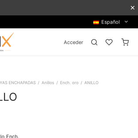
Español
Acceder
YAS ENCHAPADAS
/
Anillos
/
Ench. oro
/
ANILLO
LLO
llo Ench.