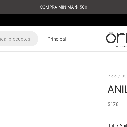
COMPRA MÍNIMA $1500
Principal
s
Inicio
/
JO
ANI
$
178
Talle Ani