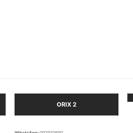
LO REGULABLE
ANILLO ESTRELLA
$
108
ir al carrito
Seleccionar opciones
ORIX 2
WhatsApp:
097910690