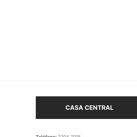
ANILLO HOJITAS
ANIL
$
138
$
178
Seleccionar opciones
Añad
CASA CENTRAL
Teléfono:
2204 7015