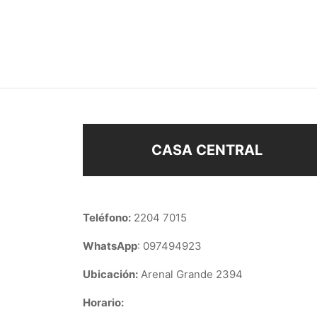
ABRIDORES UNICORNIO
ABRI
$
63
$
68
Añadir al carrito
Añad
CASA CENTRAL
Teléfono:
2204 7015
WhatsApp
: 097494923
Ubicación:
Arenal Grande 2394
Horario: