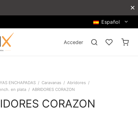
Español
Acceder
YAS ENCHAPADAS
/
Caravanas
/
Abridores
/
ench. en plata
/
ABRIDORES CORAZON
IDORES CORAZON