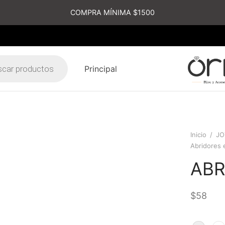
COMPRA MÍNIMA $1500
Principal
s
Inicio
/
JO
Abridores 
ABR
$
58