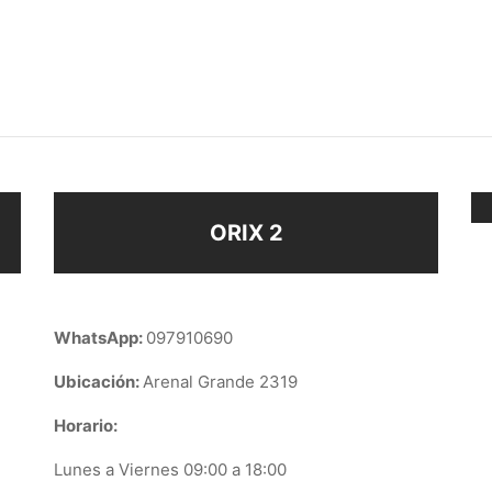
DORES SAN ANTONIO
ABRIDORES ESTRELLA
$
63
ir al carrito
Seleccionar opciones
ORIX 2
WhatsApp:
097910690
Ubicación:
Arenal Grande 2319
Horario:
Lunes a Viernes 09:00 a 18:00