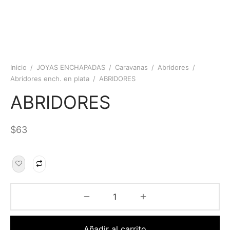
Inicio
/
JOYAS ENCHAPADAS
/
Caravanas
/
Abridores
/
Abridores ench. en plata
/
ABRIDORES
ABRIDORES
$
63
Añadir al carrito