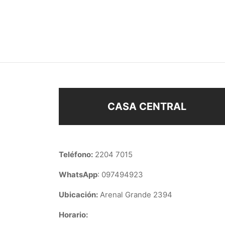
ABRIDORES FLOR
ABRI
$
78
$
48
Añadir al carrito
Sel
CASA CENTRAL
Teléfono:
2204 7015
WhatsApp
: 097494923
Ubicación:
Arenal Grande 2394
Horario: