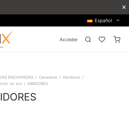
Español
Acceder
YAS ENCHAPADAS
/
Caravanas
/
Abridores
/
ench. en oro
/
ABRIDORES
IDORES