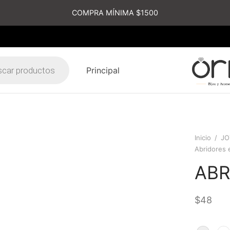
COMPRA MÍNIMA $1500
Principal
s
Inicio
/
JO
Abridores 
ABR
$
48