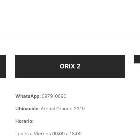
DORES
ABRIDORES CORAZÓN
$
58
eccionar opciones
Añadir al carrito
ORIX 2
WhatsApp:
097910690
Ubicación:
Arenal Grande 2319
Horario:
Lunes a Viernes 09:00 a 18:00