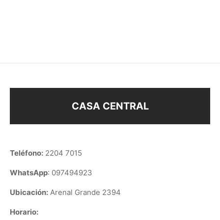
¡PROMO, LLEVÁ 2 X $150!
$
75
CASA CENTRAL
Teléfono:
2204 7015
WhatsApp
: 097494923
Ubicación:
Arenal Grande 2394
Horario: